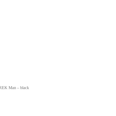
gin?!)
REK Man – black