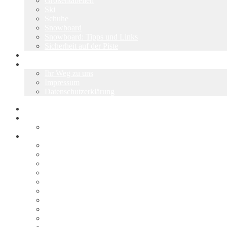
Größentabellen
Ski
Schuhe
Snowboard
Snowboard: Tipps und Links
Sicherheit auf der Piste
Über uns
Kontakt
Ihr Weg zu uns
Impressum
Datenschutzerklärung
Start
Skiwerkstatt
Ski & Snowboard Service
Shop
Alle Angebote
Warenkorb
Kasse
Mein Konto
Wunschliste
AGB
Vertrag widerrufen
Widerrufsbelehrung
Liefer- und Versandkosten