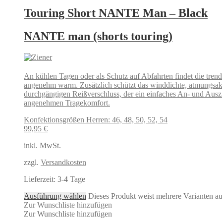
Touring Short NANTE Man – Black
NANTE man (shorts touring)
An kühlen Tagen oder als Schutz auf Abfahrten findet die tre
angenehm warm. Zusätzlich schützt das winddichte, atmung
durchgängigen Reißverschluss, der ein einfaches An- und Auszi
angenehmen Tragekomfort.
Konfektionsgrößen Herren: 46, 48, 50, 52, 54
99,95
€
inkl. MwSt.
zzgl.
Versandkosten
Lieferzeit:
3-4 Tage
Ausführung wählen
Dieses Produkt weist mehrere Varianten a
Zur Wunschliste hinzufügen
Zur Wunschliste hinzufügen