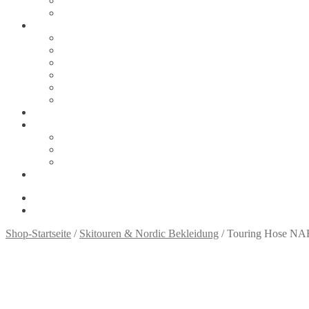
Zahlungsarten
Thank You
Tipps & Infos
Größentabellen
Ski
Schuhe
Snowboard
Snowboard: Tipps und Links
Sicherheit auf der Piste
Über uns
Kontakt
Ihr Weg zu uns
Impressum
Datenschutzerklärung
Shop (wurde automatisch angelegt, braucht wohl irgendein Plu
0,00
€
0 Artikel
Shop-Startseite
/
Skitouren & Nordic Bekleidung
/ Touring Hose NA