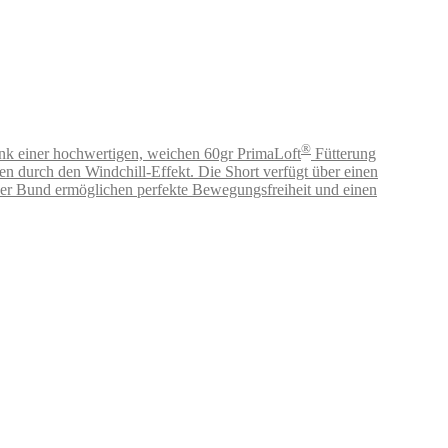
®
ank einer hochwertigen, weichen 60gr PrimaLoft
Fütterung
rch den Windchill-Effekt. Die Short verfügt über einen
scher Bund ermöglichen perfekte Bewegungsfreiheit und einen