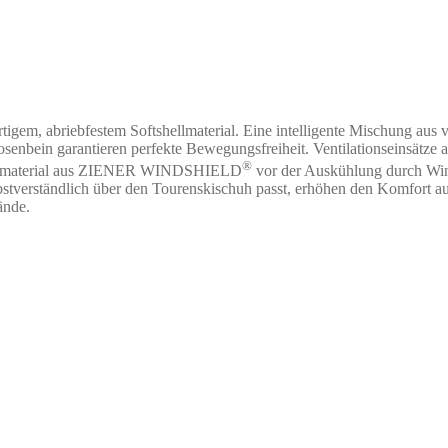
em, abriebfestem Softshellmaterial. Eine intelligente Mischung aus ve
senbein garantieren perfekte Bewegungsfreiheit. Ventilationseinsätze 
®
shellmaterial aus ZIENER WINDSHIELD
vor der Auskühlung durch Wind
verständlich über den Tourenskischuh passt, erhöhen den Komfort auf-
ände.