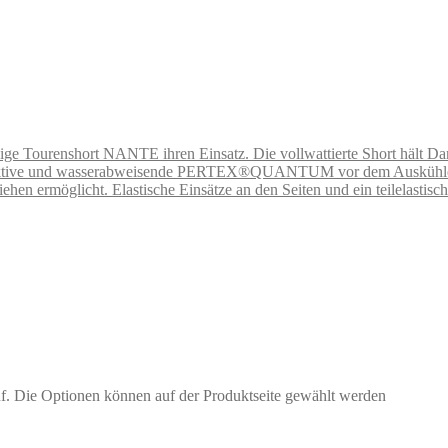
ndige Tourenshort NANTE ihren Einsatz. Die vollwattierte Short hält D
saktive und wasserabweisende PERTEX®QUANTUM vor dem Auskühlen du
ehen ermöglicht. Elastische Einsätze an den Seiten und ein teilelasti
uf. Die Optionen können auf der Produktseite gewählt werden