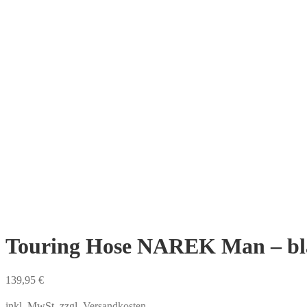
Touring Hose NAREK Man – bl
139,95
€
inkl. MwSt.
zzgl.
Versandkosten