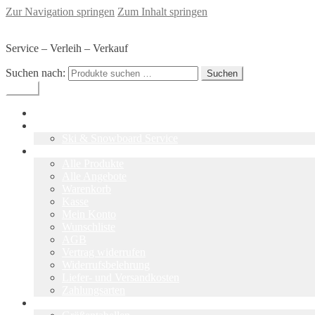
Zur Navigation springen
Zum Inhalt springen
SKI-Werkstatt Glaser - Sommerach
Service – Verleih – Verkauf
Suchen nach:
Suchen
Menü
Home
Skiwerkstatt
Ski & Snowboard Service
Shop
Alle Produkte
Alle Angebote
Warenkorb
Kasse
Mein Konto
Wunschliste
AGB
Vertrag widerrufen
Widerrufsbelehrung
Liefer- und Versandkosten
Zahlungsarten
Tipps & Infos