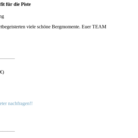
 für die Piste
ng
rtbegeisterten viele schöne Bergmomente. Euer TEAM
______
€)
eter nachfragen!!
______