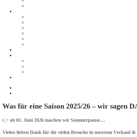
Zahlungsarten
Thank You
Tipps & Infos
Größentabellen
Ski
Schuhe
Snowboard
Snowboard: Tipps und Links
Sicherheit auf der Piste
Über uns
Kontakt
Ihr Weg zu uns
Impressum
Datenschutzerklärung
Shop (wurde automatisch angelegt, braucht wohl irgendein Plu
0,00
€
0 Artikel
Was für eine Saison 2025/26 – wir sagen
👉
ab 01. Juni 2026 machen wir Sommerpause…
Vielen lieben Dank für die vielen Besuche in unserem Verkauf 