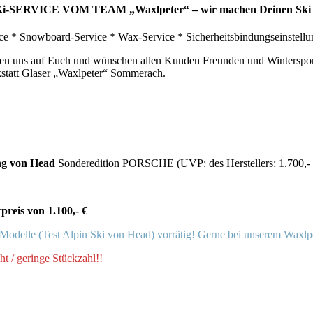
i-SERVICE VOM TEAM „Waxlpeter“ – wir machen Deinen Ski fit
ice * Snowboard-Service * Wax-Service * Sicherheitsbindungseinstellu
uen uns auf Euch und wünschen allen Kunden Freunden und Winterspo
statt Glaser „Waxlpeter“ Sommerach.
________________________________________________________
ung von Head
Sonderedition PORSCHE (UVP: des Herstellers: 1.700,- 
preis von 1.100,- €
-Modelle (Test Alpin Ski von Head) vorrätig! Gerne bei unserem Waxlp
ht / geringe Stückzahl!!
________________________________________________________