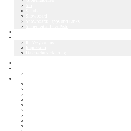
Größentabellen
Ski
Schuhe
Snowboard
Snowboard: Tipps und Links
Sicherheit auf der Piste
Über uns
Kontakt
Ihr Weg zu uns
Impressum
Datenschutzerklärung
Start
Skiwerkstatt
Ski & Snowboard Service
Shop
Alle Angebote
Warenkorb
Kasse
Mein Konto
Wunschliste
AGB
Vertrag widerrufen
Widerrufsbelehrung
Liefer- und Versandkosten