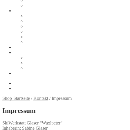
Zahlungsarten
Thank You
Tipps & Infos
Größentabellen
Ski
Schuhe
Snowboard
Snowboard: Tipps und Links
Sicherheit auf der Piste
Über uns
Kontakt
Ihr Weg zu uns
Impressum
Datenschutzerklärung
Shop (wurde automatisch angelegt, braucht wohl irgendein Plu
0,00
€
0 Artikel
Shop-Startseite
/
Kontakt
/ Impressum
Impressum
SkiWerkstatt Glaser “Waxlpeter”
Inhaberin: Sabine Glaser