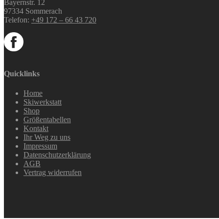
Bayernstr. 12
97334 Sommerach
Telefon:
+49 172 – 66 43 720
Quicklinks
Home
Skiwerkstatt
Shop
Größentabellen
Kontakt
Ihr Weg zu uns
Impressum
Datenschutzerklärung
AGB
Vertrag widerrufen