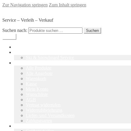
Zur Navigation springen
Zum Inhalt springen
SKI-Werkstatt Glaser - Sommerach
Service – Verleih – Verkauf
Suchen nach:
Suchen
Menü
Home
Skiwerkstatt
Ski & Snowboard Service
Shop
Alle Produkte
Alle Angebote
Warenkorb
Kasse
Mein Konto
Wunschliste
AGB
Vertrag widerrufen
Widerrufsbelehrung
Liefer- und Versandkosten
Zahlungsarten
Tipps & Infos