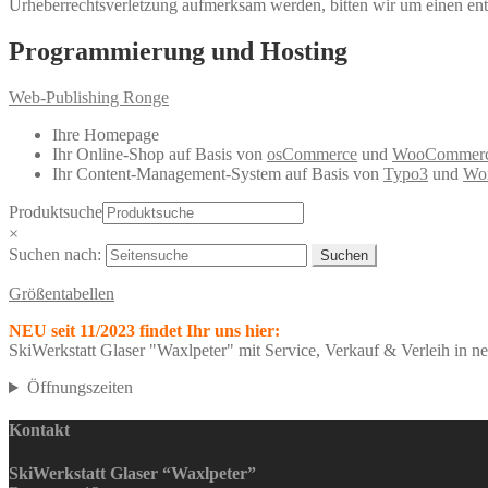
Urheberrechtsverletzung aufmerksam werden, bitten wir um einen en
Programmierung und Hosting
Web-Publishing Ronge
Ihre Homepage
Ihr Online-Shop auf Basis von
osCommerce
und
WooCommer
Ihr Content-Management-System auf Basis von
Typo3
und
Wor
Produktsuche
×
Suchen nach:
Größentabellen
NEU seit 11/2023 findet Ihr uns hier:
SkiWerkstatt Glaser "Waxlpeter" mit Service, Verkauf & Verleih in 
Öffnungszeiten
Kontakt
SkiWerkstatt Glaser “Waxlpeter”