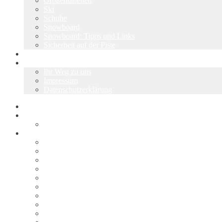
Größentabellen
Ski
Schuhe
Snowboard
Snowboard: Tipps und Links
Sicherheit auf der Piste
Über uns
Kontakt
Ihr Weg zu uns
Impressum
Datenschutzerklärung
Start
Skiwerkstatt
Ski & Snowboard Service
Shop
Alle Angebote
Warenkorb
Kasse
Mein Konto
Wunschliste
AGB
Vertrag widerrufen
Widerrufsbelehrung
Liefer- und Versandkosten