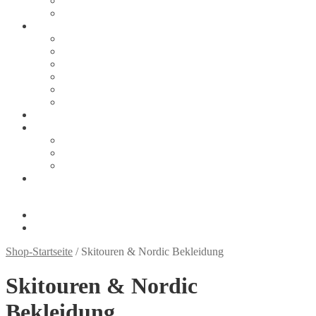
Zahlungsarten
Thank You
Tipps & Infos
Größentabellen
Ski
Schuhe
Snowboard
Snowboard: Tipps und Links
Sicherheit auf der Piste
Über uns
Kontakt
Ihr Weg zu uns
Impressum
Datenschutzerklärung
Shop (wurde automatisch angelegt, braucht wohl irgendein
Plugin?!)
0,00
€
0 Artikel
Shop-Startseite
/ Skitouren & Nordic Bekleidung
Skitouren & Nordic
Bekleidung