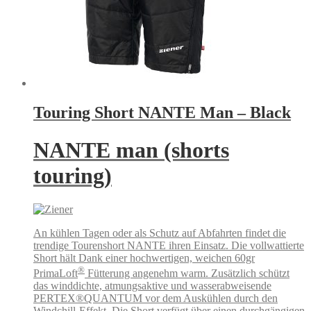
Touring Short NANTE Man – Black
NANTE man (shorts
touring)
An kühlen Tagen oder als Schutz auf Abfahrten findet die
trendige Tourenshort NANTE ihren Einsatz. Die vollwattierte
Short hält Dank einer hochwertigen, weichen 60gr
®
PrimaLoft
Fütterung angenehm warm. Zusätzlich schützt
das winddichte, atmungsaktive und wasserabweisende
PERTEX®QUANTUM vor dem Auskühlen durch den
Windchill-Effekt. Die Short verfügt über einen durchgängigen