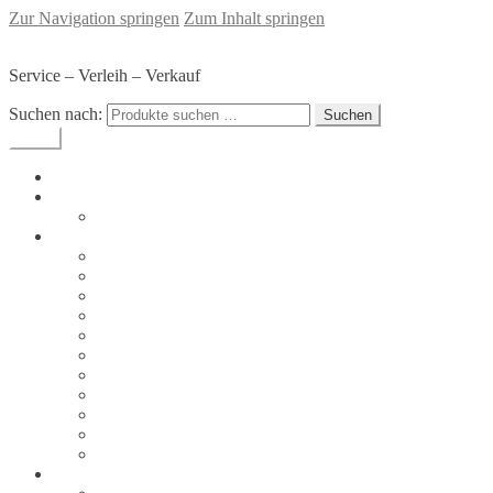
Zur Navigation springen
Zum Inhalt springen
SKI-Werkstatt Glaser - Sommerach
Service – Verleih – Verkauf
Suchen nach:
Suchen
Menü
Home
Skiwerkstatt
Ski & Snowboard Service
Shop
Alle Produkte
Alle Angebote
Warenkorb
Kasse
Mein Konto
Wunschliste
AGB
Vertrag widerrufen
Widerrufsbelehrung
Liefer- und Versandkosten
Zahlungsarten
Tipps & Infos