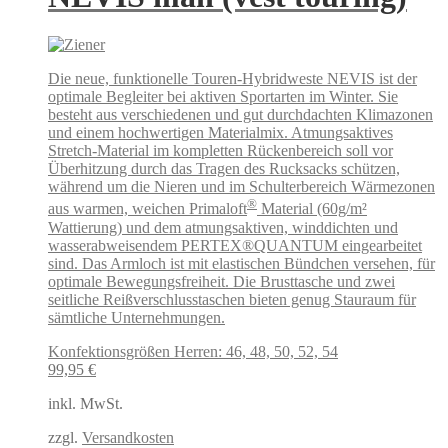
Die neue, funktionelle Touren-Hybridweste NEVIS ist der
optimale Begleiter bei aktiven Sportarten im Winter. Sie
besteht aus verschiedenen und gut durchdachten Klimazonen
und einem hochwertigen Materialmix. Atmungsaktives
Stretch-Material im kompletten Rückenbereich soll vor
Überhitzung durch das Tragen des Rucksacks schützen,
während um die Nieren und im Schulterbereich Wärmezonen
®
aus warmen, weichen Primaloft
Material (60g/m²
Wattierung) und dem atmungsaktiven, winddichten und
wasserabweisendem PERTEX®QUANTUM eingearbeitet
sind. Das Armloch ist mit elastischen Bündchen versehen, für
optimale Bewegungsfreiheit. Die Brusttasche und zwei
seitliche Reißverschlusstaschen bieten genug Stauraum für
sämtliche Unternehmungen.
Konfektionsgrößen Herren: 46, 48, 50, 52, 54
99,95
€
inkl. MwSt.
zzgl.
Versandkosten