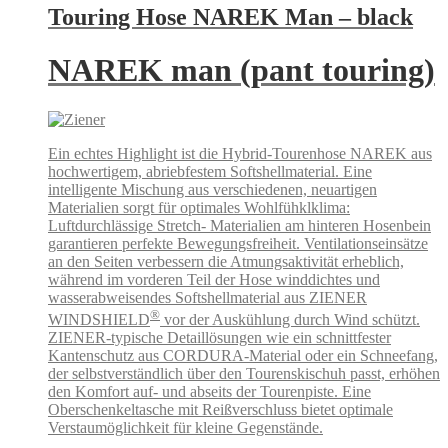
Touring Hose NAREK Man – black
NAREK man (pant touring)
Ein echtes Highlight ist die Hybrid-Tourenhose NAREK aus
hochwertigem, abriebfestem Softshellmaterial. Eine
intelligente Mischung aus verschiedenen, neuartigen
Materialien sorgt für optimales Wohlfühklklima:
Luftdurchlässige Stretch- Materialien am hinteren Hosenbein
garantieren perfekte Bewegungsfreiheit. Ventilationseinsätze
an den Seiten verbessern die Atmungsaktivität erheblich,
während im vorderen Teil der Hose winddichtes und
wasserabweisendes Softshellmaterial aus ZIENER
®
WINDSHIELD
vor der Auskühlung durch Wind schützt.
ZIENER-typische Detaillösungen wie ein schnittfester
Kantenschutz aus CORDURA-Material oder ein Schneefang,
der selbstverständlich über den Tourenskischuh passt, erhöhen
den Komfort auf- und abseits der Tourenpiste. Eine
Oberschenkeltasche mit Reißverschluss bietet optimale
Verstaumöglichkeit für kleine Gegenstände.