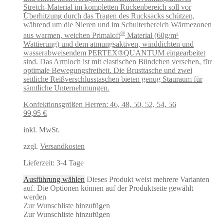
Stretch-Material im kompletten Rückenbereich soll vor
Überhitzung durch das Tragen des Rucksacks schützen,
während um die Nieren und im Schulterbereich Wärmezonen
®
aus warmen, weichen Primaloft
Material (60g/m²
Wattierung) und dem atmungsaktiven, winddichten und
wasserabweisendem PERTEX®QUANTUM eingearbeitet
sind. Das Armloch ist mit elastischen Bündchen versehen, für
optimale Bewegungsfreiheit. Die Brusttasche und zwei
seitliche Reißverschlusstaschen bieten genug Stauraum für
sämtliche Unternehmungen.
Konfektionsgrößen Herren: 46, 48, 50, 52, 54, 56
99,95
€
inkl. MwSt.
zzgl.
Versandkosten
Lieferzeit:
3-4 Tage
Ausführung wählen
Dieses Produkt weist mehrere Varianten
auf. Die Optionen können auf der Produktseite gewählt
werden
Zur Wunschliste hinzufügen
Zur Wunschliste hinzufügen