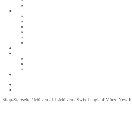
Zahlungsarten
Thank You
Tipps & Infos
Größentabellen
Ski
Schuhe
Snowboard
Snowboard: Tipps und Links
Sicherheit auf der Piste
Über uns
Kontakt
Ihr Weg zu uns
Impressum
Datenschutzerklärung
Shop (wurde automatisch angelegt, braucht wohl irgendein Plu
0,00
€
0 Artikel
Shop-Startseite
/
Mützen
/
LL-Mützen
/ Swix Langlauf Mütze New R