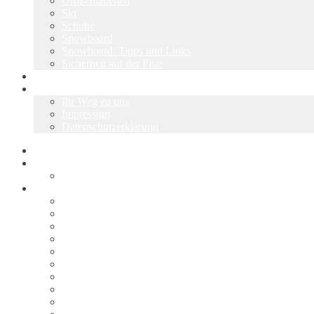
Größentabellen
Ski
Schuhe
Snowboard
Snowboard: Tipps und Links
Sicherheit auf der Piste
Über uns
Kontakt
Ihr Weg zu uns
Impressum
Datenschutzerklärung
Start
Skiwerkstatt
Ski & Snowboard Service
Shop
Alle Angebote
Warenkorb
Kasse
Mein Konto
Wunschliste
AGB
Vertrag widerrufen
Widerrufsbelehrung
Liefer- und Versandkosten