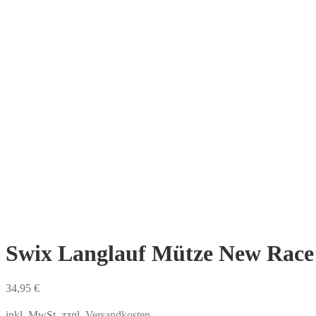
Swix Langlauf Mütze New Race
34,95
€
inkl. MwSt.
zzgl.
Versandkosten