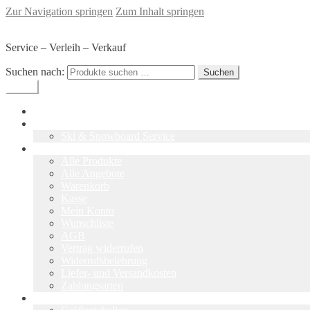
Zur Navigation springen
Zum Inhalt springen
SKI-Werkstatt Glaser - Sommerach
Service – Verleih – Verkauf
Suchen nach:
Suchen
Menü
Home
Skiwerkstatt
Ski & Snowboard Service
Shop
Alle Produkte
Alle Angebote
Warenkorb
Kasse
Mein Konto
Wunschliste
AGB
Vertrag widerrufen
Widerrufsbelehrung
Liefer- und Versandkosten
Zahlungsarten
Tipps & Infos