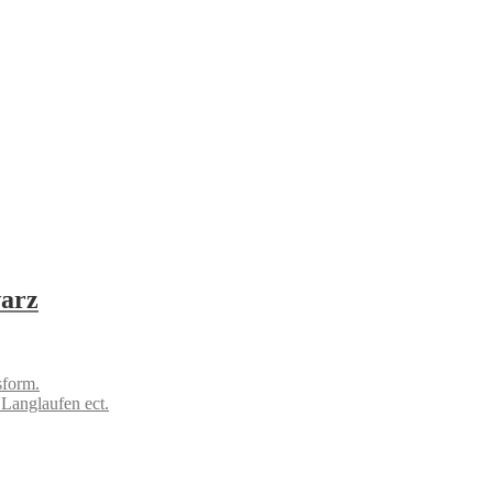
arz
sform.
 Langlaufen ect.