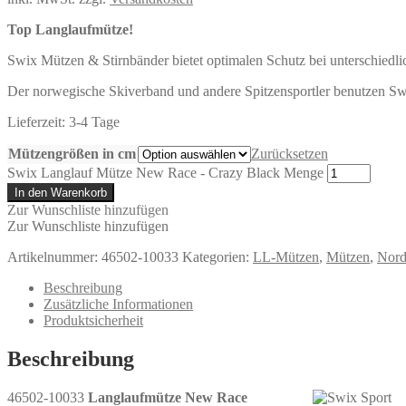
Top Langlaufmütze!
Swix Mützen & Stirnbänder bietet optimalen Schutz bei unterschiedl
Der norwegische Skiverband und andere Spitzensportler benutzen Sw
Lieferzeit:
3-4 Tage
Mützengrößen in cm
Zurücksetzen
Swix Langlauf Mütze New Race - Crazy Black Menge
In den Warenkorb
Zur Wunschliste hinzufügen
Zur Wunschliste hinzufügen
Artikelnummer:
46502-10033
Kategorien:
LL-Mützen
,
Mützen
,
Nord
Beschreibung
Zusätzliche Informationen
Produktsicherheit
Beschreibung
46502-10033
Langlaufmütze New Race